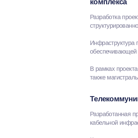
комплекса
Разработка прое
структурированно
Инфраструктура п
обеспечивающей 
В рамках проект
также магистраль
Телекоммуник
Разработанная п
кабельной инфрас