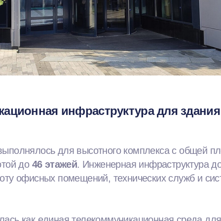
кационная инфраструктура для здани
выполнялось для высотного комплекса с общей п
отой до
46 этажей
. Инженерная инфраструктура д
боту офисных помещений, технических служб и си
лась как единая телекоммуникационная среда для