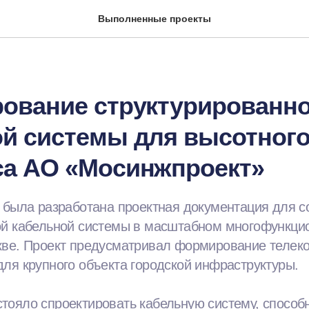
Выполненные проекты
рование структурированн
ой системы для высотног
са АО «Мосинжпроект»
 была разработана проектная документация для с
ой кабельной системы в масштабном многофункци
кве. Проект предусматривал формирование телек
ля крупного объекта городской инфраструктуры.
тояло спроектировать кабельную систему, способ