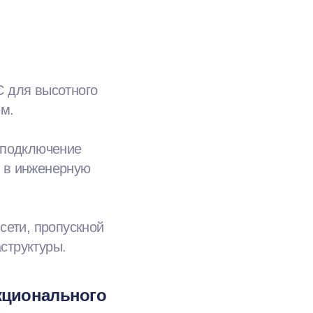
С для высотного
ем.
 подключение
ы в инженерную
сети, пропускной
структуры.
кционального