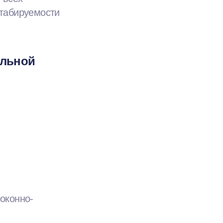
табируемости
ельной
оконно-