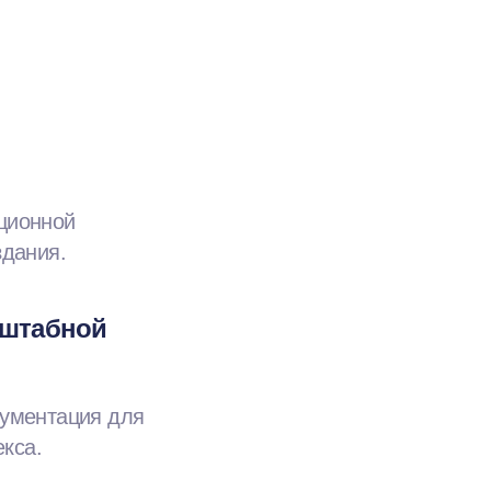
ационной
здания.
сштабной
кументация для
кса.