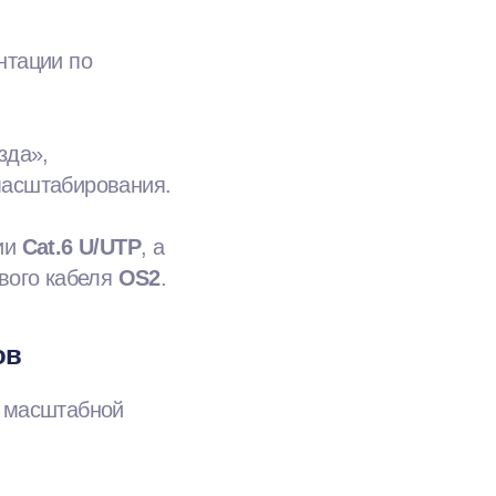
нтации по
зда»,
масштабирования.
ии
Cat.6 U/UTP
, а
вого кабеля
OS2
.
ов
е масштабной