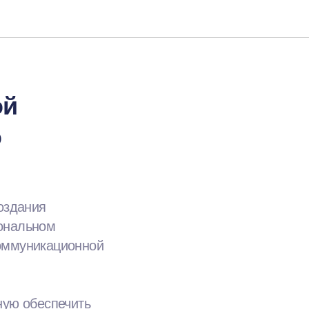
ой
о
оздания
ональном
оммуникационной
ную обеспечить