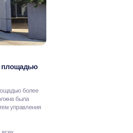
я площадью
лощадью более
олжна была
стем управления
 всех